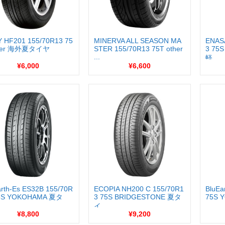
Y HF201 155/70R13 75
MINERVA ALL SEASON MA
ENAS
ther 海外夏タイヤ
STER 155/70R13 75T other
3 75
...
軽...
¥6,000
¥6,600
arth-Es ES32B 155/70R
ECOPIA NH200 C 155/70R1
BluEa
75S YOKOHAMA 夏タ
3 75S BRIDGESTONE 夏タ
75S
イ...
...
¥8,800
¥9,200