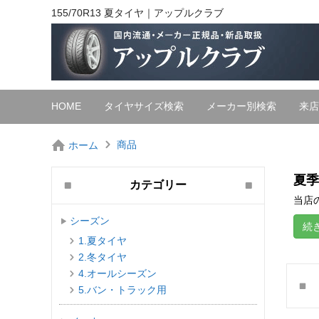
155/70R13 夏タイヤ｜アップルクラブ
HOME
タイヤサイズ検索
メーカー別検索
来店
商品
ホーム
夏季
カテゴリー
当店の
シーズン
続
1.夏タイヤ
2.冬タイヤ
4.オールシーズン
5.バン・トラック用