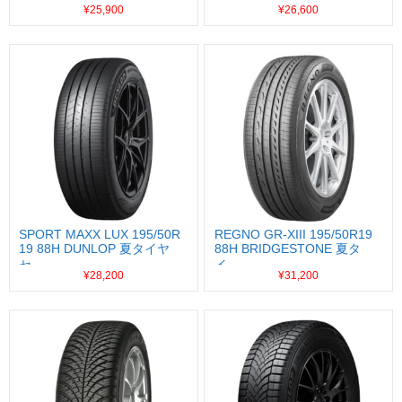
¥25,900
¥26,600
SPORT MAXX LUX 195/50R
REGNO GR-XIII 195/50R19
19 88H DUNLOP 夏タイヤ
88H BRIDGESTONE 夏タ
セ...
イ...
¥28,200
¥31,200