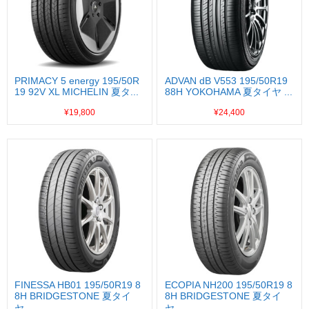
PRIMACY 5 energy 195/50R
ADVAN dB V553 195/50R19
19 92V XL MICHELIN 夏タ...
88H YOKOHAMA 夏タイヤ ...
¥19,800
¥24,400
FINESSA HB01 195/50R19 8
ECOPIA NH200 195/50R19 8
8H BRIDGESTONE 夏タイ
8H BRIDGESTONE 夏タイ
ヤ...
ヤ...