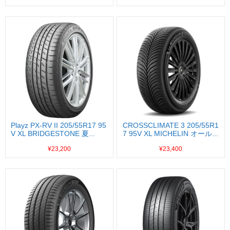
Playz PX-RV II 205/55R17 95
CROSSCLIMATE 3 205/55R1
V XL BRIDGESTONE 夏...
7 95V XL MICHELIN オール...
¥23,200
¥23,400