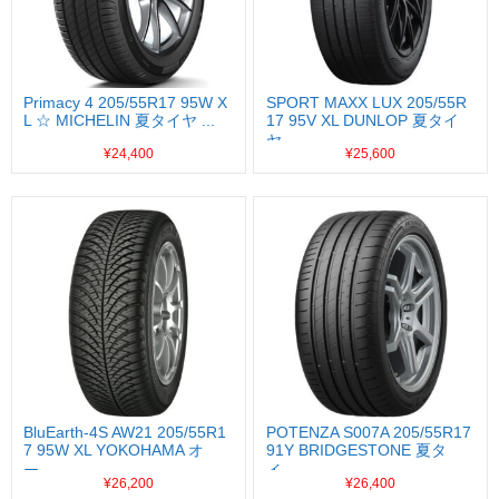
Primacy 4 205/55R17 95W X
SPORT MAXX LUX 205/55R
L ☆ MICHELIN 夏タイヤ ...
17 95V XL DUNLOP 夏タイ
ヤ...
¥24,400
¥25,600
BluEarth-4S AW21 205/55R1
POTENZA S007A 205/55R17
7 95W XL YOKOHAMA オ
91Y BRIDGESTONE 夏タ
ー...
イ...
¥26,200
¥26,400