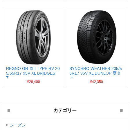
REGNO GR-XIII TYPE RV 20
SYNCHRO WEATHER 205/5
5/55R17 95V XL BRIDGES
5R17 95V XL DUNLOP 夏タ
T...
イ...
¥28,400
¥42,350
カテゴリー
シーズン