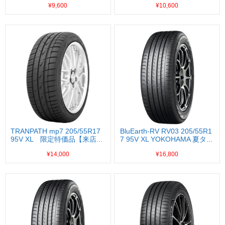
¥9,600
¥10,600
TRANPATH mp7 205/55R17
BluEarth-RV RV03 205/55R1
95V XL 限定特価品【来店...
7 95V XL YOKOHAMA 夏タ...
¥14,000
¥16,800