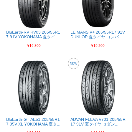
BluEarth-RV RV03 205/55R1
LE MANS V+ 205/55R17 91V
7 91V YOKOHAMA 夏タイ...
DUNLOP 夏タイヤ コンパ...
¥16,800
¥19,200
NEW
BluEarth-GT AE51 205/55R1
ADVAN FLEVA V701 205/55R
7 95V XL YOKOHAMA 夏タ...
17 91V 夏タイヤ セダン...