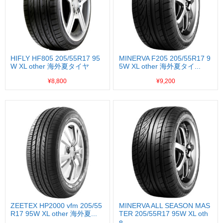
HIFLY HF805 205/55R17 95
MINERVA F205 205/55R17 9
W XL other 海外夏タイヤ
5W XL other 海外夏タイ...
¥8,800
¥9,200
ZEETEX HP2000 vfm 205/55
MINERVA ALL SEASON MAS
R17 95W XL other 海外夏...
TER 205/55R17 95W XL oth
e...