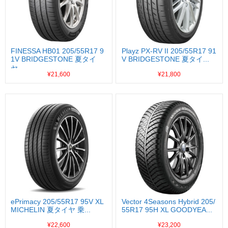
FINESSA HB01 205/55R17 9
Playz PX-RV II 205/55R17 91
1V BRIDGESTONE 夏タイ
V BRIDGESTONE 夏タイ...
ヤ...
¥21,600
¥21,800
ePrimacy 205/55R17 95V XL
Vector 4Seasons Hybrid 205/
MICHELIN 夏タイヤ 乗...
55R17 95H XL GOODYEA...
¥22,600
¥23,200