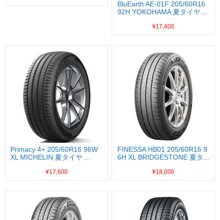
BluEarth AE-01F 205/60R16
92H YOKOHAMA 夏タイヤ...
¥17,400
Primacy 4+ 205/60R16 96W
FINESSA HB01 205/60R16 9
XL MICHELIN 夏タイヤ ...
6H XL BRIDGESTONE 夏タ...
¥17,600
¥18,000