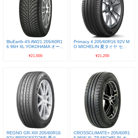
BluEarth-4S AW21 205/60R1
Primacy 4 205/60R16 92V M
6 96H XL YOKOHAMA オー...
O MICHELIN 夏タイヤ セ...
¥21,000
¥21,200
REGNO GR-XIII 205/60R16
CROSSCLIMATE+ 205/60R1
92V BRIDGESTONE 夏タ
6 96W XL ZP MICHELIN オ