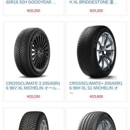
60R16 92H GOODYEAR ...
H XL BRIDGESTONE 夏...
¥20,200
¥20,200
CROSSCLIMATE 3 205/60R1
CROSSCLIMATE+ 205/60R1
6 96V XL MICHELIN オール...
6 96H XL S1 MICHELIN オ
ー...
¥20,200
¥20,800