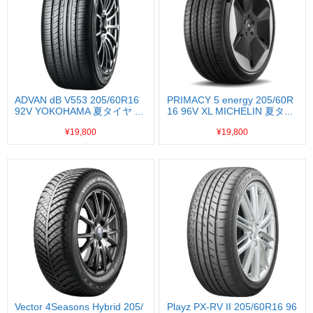
ADVAN dB V553 205/60R16
PRIMACY 5 energy 205/60R
92V YOKOHAMA 夏タイヤ ...
16 96V XL MICHELIN 夏タ...
¥19,800
¥19,800
Vector 4Seasons Hybrid 205/
Playz PX-RV II 205/60R16 96