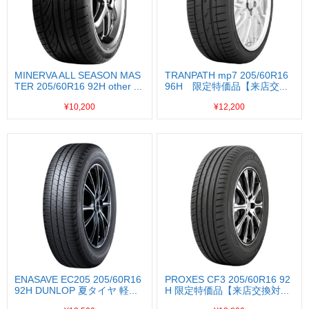
MINERVA ALL SEASON MAS
TRANPATH mp7 205/60R16
TER 205/60R16 92H other ...
96H 限定特価品【来店交...
¥10,200
¥12,200
ENASAVE EC205 205/60R16
PROXES CF3 205/60R16 92
92H DUNLOP 夏タイヤ 軽...
H 限定特価品【来店交換対...