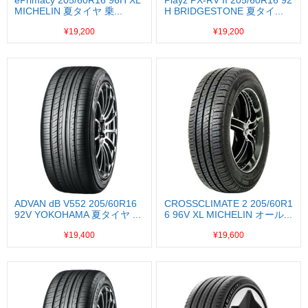
MICHELIN 夏タイヤ 乗...
H BRIDGESTONE 夏タイ...
¥19,200
¥19,200
ADVAN dB V552 205/60R16
CROSSCLIMATE 2 205/60R1
92V YOKOHAMA 夏タイヤ ...
6 96V XL MICHELIN オール...
¥19,400
¥19,600