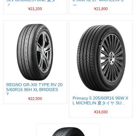
イ...
ー...
¥21,200
¥21,800
REGNO GR-XIII TYPE RV 20
5/60R16 96H XL BRIDGES
T...
Primacy 5 205/60R16 96W X
¥22,500
L MICHELIN 夏タイヤ SU...
¥24,600