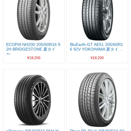
ECOPIA NH200 205/60R16 9
BluEarth-GT AE51 205/60R1
2H BRIDGESTONE 夏タイ
6 92V YOKOHAMA 夏タイ...
ヤ...
¥18,200
¥18,200
ePrimacy 205/60R16 96H XL
Playz PX-RV II 205/60R16 92