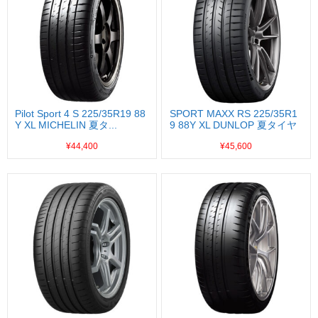
Pilot Sport 4 S 225/35R19 88
SPORT MAXX RS 225/35R1
Y XL MICHELIN 夏タ...
9 88Y XL DUNLOP 夏タイヤ
...
¥44,400
¥45,600