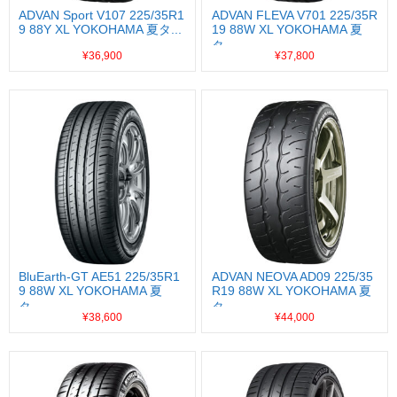
ADVAN Sport V107 225/35R1
ADVAN FLEVA V701 225/35R
9 88Y XL YOKOHAMA 夏タ...
19 88W XL YOKOHAMA 夏
タ...
¥36,900
¥37,800
BluEarth-GT AE51 225/35R1
ADVAN NEOVA AD09 225/35
9 88W XL YOKOHAMA 夏
R19 88W XL YOKOHAMA 夏
タ...
タ...
¥38,600
¥44,000