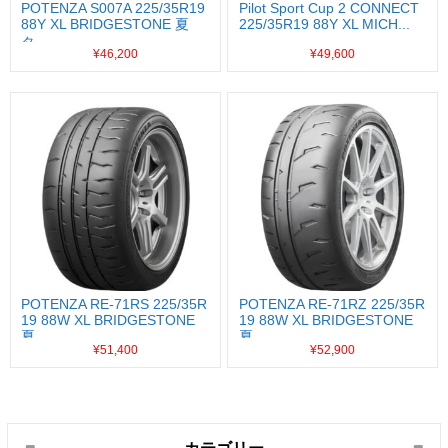
POTENZA S007A 225/35R19
Pilot Sport Cup 2 CONNECT
88Y XL BRIDGESTONE 夏
225/35R19 88Y XL MICH...
タ...
¥46,200
¥49,600
POTENZA RE-71RS 225/35R
POTENZA RE-71RZ 225/35R
19 88W XL BRIDGESTONE
19 88W XL BRIDGESTONE
夏...
夏...
¥51,400
¥52,900