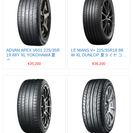
ADVAN APEX V601 225/35R
LE MANS V+ 225/35R19 88
19 88Y XL YOKOHAMA 夏
W XL DUNLOP 夏タイヤ コ...
タ...
¥35,200
¥36,200