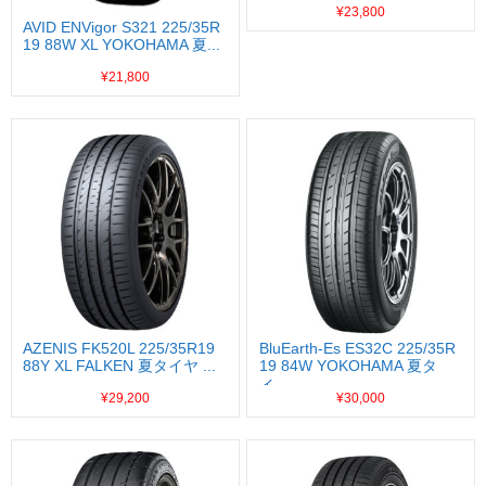
¥23,800
AVID ENVigor S321 225/35R
19 88W XL YOKOHAMA 夏...
¥21,800
AZENIS FK520L 225/35R19
BluEarth-Es ES32C 225/35R
88Y XL FALKEN 夏タイヤ ...
19 84W YOKOHAMA 夏タ
イ...
¥29,200
¥30,000