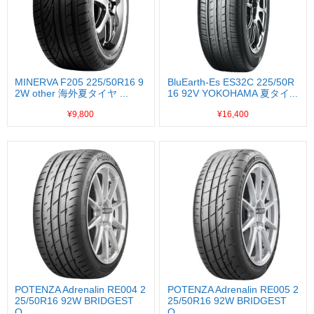
MINERVA F205 225/50R16 9
BluEarth-Es ES32C 225/50R
2W other 海外夏タイヤ ...
16 92V YOKOHAMA 夏タイ...
¥9,800
¥16,400
POTENZA Adrenalin RE004 2
POTENZA Adrenalin RE005 2
25/50R16 92W BRIDGEST
25/50R16 92W BRIDGEST
O...
O...