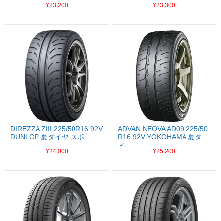
¥23,200
¥23,300
DIREZZA ZIII 225/50R16 92V
ADVAN NEOVA AD09 225/50
DUNLOP 夏タイヤ スポ...
R16 92V YOKOHAMA 夏タ
イ...
¥24,000
¥25,200