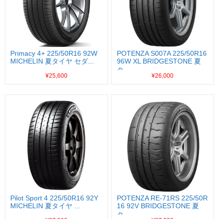
Primacy 4+ 225/50R16 92W
POTENZA S007A 225/50R16
MICHELIN 夏タイヤ セダ...
96W XL BRIDGESTONE 夏
タ...
¥25,600
¥26,000
Pilot Sport 4 225/50R16 92Y
POTENZA RE-71RS 225/50R
MICHELIN 夏タイヤ ...
16 92V BRIDGESTONE 夏
タ...