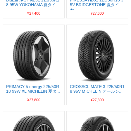
8 95W YOKOHAMA 夏タイ...
5V BRIDGESTONE 夏タイ
ヤ...
¥27,400
¥27,600
PRIMACY 5 energy 225/50R
CROSSCLIMATE 3 225/50R1
18 99W XL MICHELIN 夏タ...
8 95V MICHELIN オールシ...
¥27,800
¥27,800