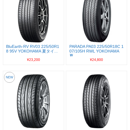
BluEarth-RV RV03 225/50R1
PARADA PA03 225/50R18C 1
8 95V YOKOHAMA 夏タイ...
07/105H RWL YOKOHAMA
夏...
¥23,200
¥24,800
NEW