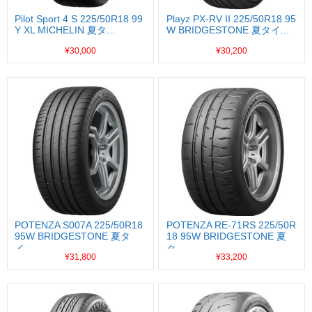
Pilot Sport 4 S 225/50R18 99
Playz PX-RV II 225/50R18 95
Y XL MICHELIN 夏タ...
W BRIDGESTONE 夏タイ...
¥30,000
¥30,200
POTENZA S007A 225/50R18
POTENZA RE-71RS 225/50R
95W BRIDGESTONE 夏タ
18 95W BRIDGESTONE 夏
イ...
タ...
¥31,800
¥33,200