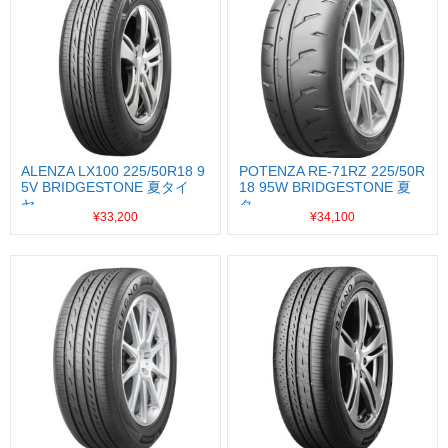
ALENZA LX100 225/50R18 9
POTENZA RE-71RZ 225/50R
5V BRIDGESTONE 夏タイ
18 95W BRIDGESTONE 夏
ヤ...
タ...
¥33,200
¥34,100