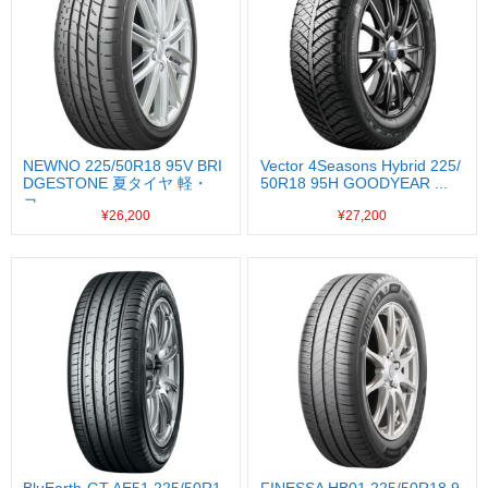
NEWNO 225/50R18 95V BRI
Vector 4Seasons Hybrid 225/
DGESTONE 夏タイヤ 軽・
50R18 95H GOODYEAR ...
コ...
¥26,200
¥27,200
BluEarth-GT AE51 225/50R1
FINESSA HB01 225/50R18 9