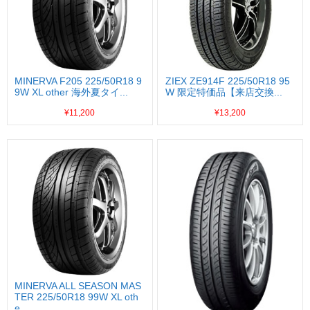
MINERVA F205 225/50R18 9
ZIEX ZE914F 225/50R18 95
9W XL other 海外夏タイ...
W 限定特価品【来店交換...
¥11,200
¥13,200
MINERVA ALL SEASON MAS
TER 225/50R18 99W XL oth
e...