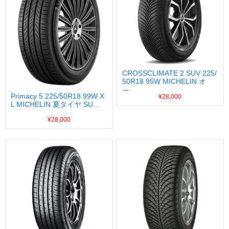
CROSSCLIMATE 2 SUV 225/
50R18 95W MICHELIN オ
ー...
Primacy 5 225/50R18 99W X
¥28,000
L MICHELIN 夏タイヤ SU...
¥28,000