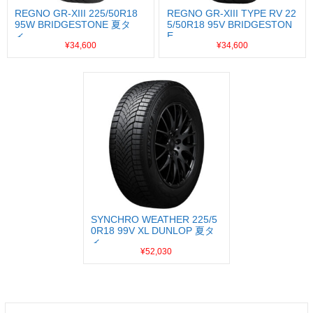
REGNO GR-XIII 225/50R18
REGNO GR-XIII TYPE RV 22
95W BRIDGESTONE 夏タ
5/50R18 95V BRIDGESTON
E...
イ...
¥34,600
¥34,600
SYNCHRO WEATHER 225/5
0R18 99V XL DUNLOP 夏タ
イ...
¥52,030