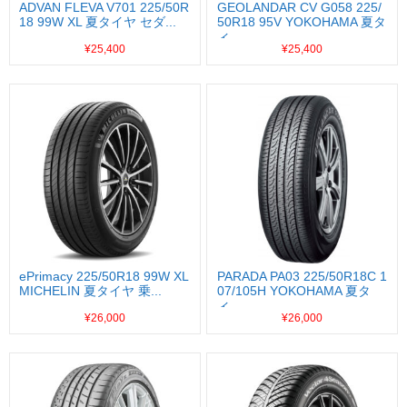
ADVAN FLEVA V701 225/50R
GEOLANDAR CV G058 225/
18 99W XL 夏タイヤ セダ...
50R18 95V YOKOHAMA 夏タ
イ...
¥25,400
¥25,400
ePrimacy 225/50R18 99W XL
PARADA PA03 225/50R18C 1
MICHELIN 夏タイヤ 乗...
07/105H YOKOHAMA 夏タ
イ...
¥26,000
¥26,000