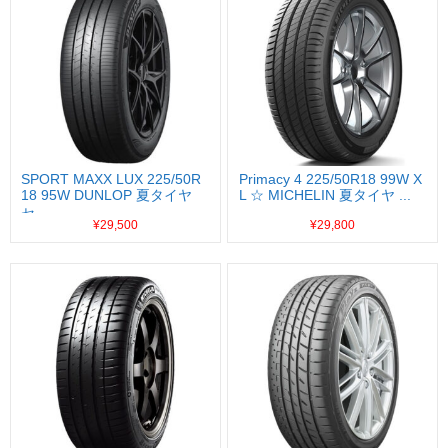
SPORT MAXX LUX 225/50R
Primacy 4 225/50R18 99W X
18 95W DUNLOP 夏タイヤ
L ☆ MICHELIN 夏タイヤ ...
セ...
¥29,500
¥29,800