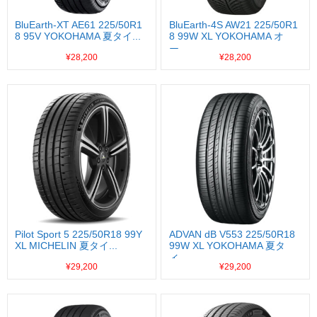
BluEarth-XT AE61 225/50R1
BluEarth-4S AW21 225/50R1
8 95V YOKOHAMA 夏タイ...
8 99W XL YOKOHAMA オ
ー...
¥28,200
¥28,200
Pilot Sport 5 225/50R18 99Y
ADVAN dB V553 225/50R18
XL MICHELIN 夏タイ...
99W XL YOKOHAMA 夏タ
イ...
¥29,200
¥29,200