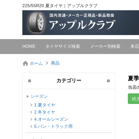
225/55R20 夏タイヤ｜アップルクラブ
HOME
タイヤサイズ検索
メーカー別検索
来店
商品
ホーム
夏季
カテゴリー
当店の
シーズン
続
1.夏タイヤ
2.冬タイヤ
4.オールシーズン
5.バン・トラック用