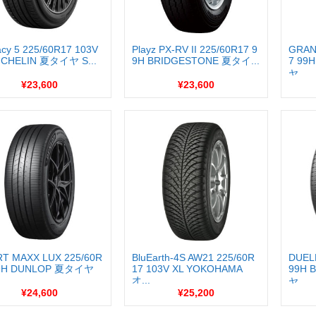
acy 5 225/60R17 103V
Playz PX-RV II 225/60R17 9
GRAN
ICHELIN 夏タイヤ S...
9H BRIDGESTONE 夏タイ...
7 99
ヤ...
¥23,600
¥23,600
T MAXX LUX 225/60R
BluEarth-4S AW21 225/60R
DUEL
99H DUNLOP 夏タイヤ
17 103V XL YOKOHAMA
99H 
オ...
ヤ...
¥24,600
¥25,200