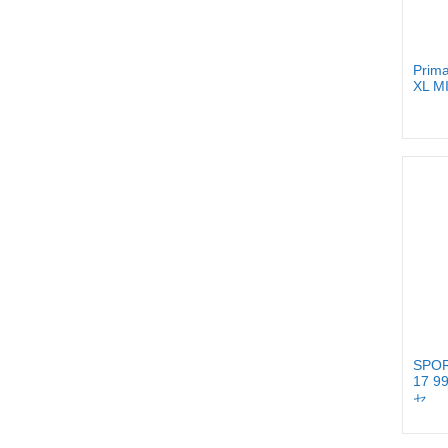
Prim
XL M
SPOR
17 
セ...