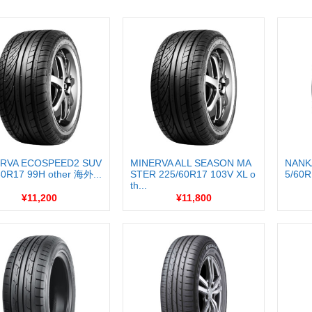
RVA ECOSPEED2 SUV
MINERVA ALL SEASON MA
NANK
60R17 99H other 海外...
STER 225/60R17 103V XL o
5/60R
th...
¥11,200
¥11,800