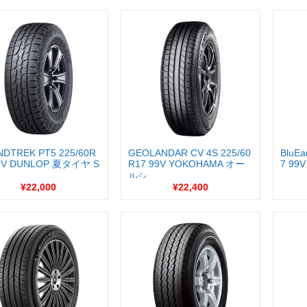
DTREK PT5 225/60R
GEOLANDAR CV 4S 225/60
BluEa
99V DUNLOP 夏タイヤ S
R17 99V YOKOHAMA オー
7 99
ルシ...
¥22,000
¥22,400