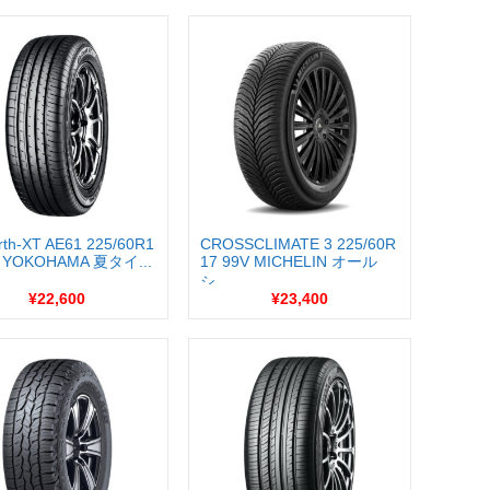
rth-XT AE61 225/60R1
CROSSCLIMATE 3 225/60R
V YOKOHAMA 夏タイ...
17 99V MICHELIN オール
シ...
¥22,600
¥23,400