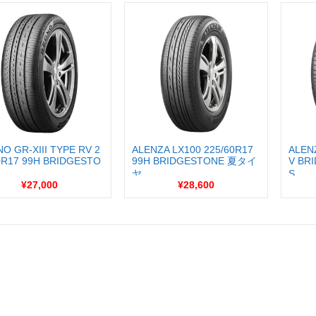
O GR-XIII TYPE RV 2
ALENZA LX100 225/60R17
ALENZ
0R17 99H BRIDGESTO
99H BRIDGESTONE 夏タイ
V BR
ヤ...
S...
¥27,000
¥28,600