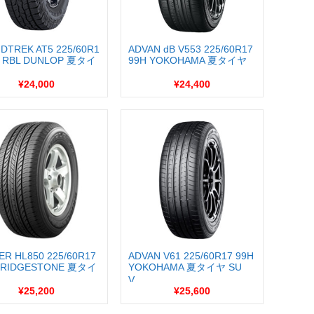
DTREK AT5 225/60R1
ADVAN dB V553 225/60R17
H RBL DUNLOP 夏タイ
99H YOKOHAMA 夏タイヤ
...
¥24,000
¥24,400
ER HL850 225/60R17
ADVAN V61 225/60R17 99H
BRIDGESTONE 夏タイ
YOKOHAMA 夏タイヤ SU
V...
¥25,200
¥25,600