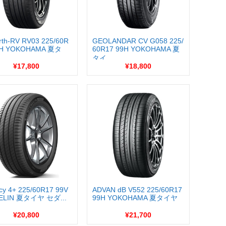
rth-RV RV03 225/60R
GEOLANDAR CV G058 225/
9H YOKOHAMA 夏タ
60R17 99H YOKOHAMA 夏
タイ...
¥17,800
¥18,800
cy 4+ 225/60R17 99V
ADVAN dB V552 225/60R17
ELIN 夏タイヤ セダ...
99H YOKOHAMA 夏タイヤ
...
¥20,800
¥21,700