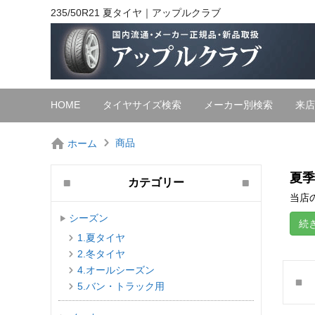
235/50R21 夏タイヤ｜アップルクラブ
HOME
タイヤサイズ検索
メーカー別検索
来店
商品
ホーム
夏季
カテゴリー
当店の
シーズン
続
1.夏タイヤ
2.冬タイヤ
4.オールシーズン
5.バン・トラック用