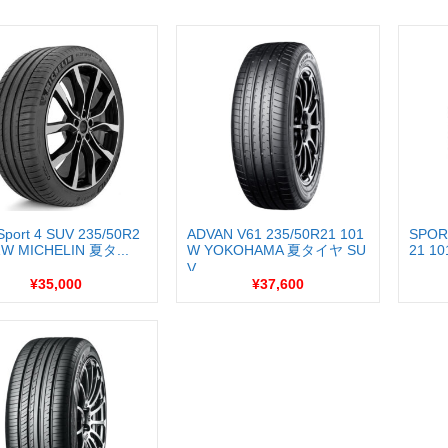
 Sport 4 SUV 235/50R2
ADVAN V61 235/50R21 101
SPOR
1W MICHELIN 夏タ...
W YOKOHAMA 夏タイヤ SU
21 1
V...
...
¥35,000
¥37,600