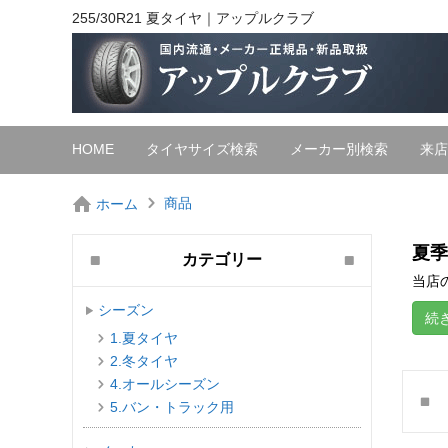
255/30R21 夏タイヤ｜アップルクラブ
HOME
タイヤサイズ検索
メーカー別検索
来店
商品
ホーム
夏季
カテゴリー
当店の
シーズン
続
1.夏タイヤ
2.冬タイヤ
4.オールシーズン
5.バン・トラック用