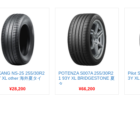
ANG NS-25 255/30R2
POTENZA S007A 255/30R2
Pilot
Y XL other 海外夏タイ
1 93Y XL BRIDGESTONE 夏
3Y XL
タ...
¥28,200
¥66,200