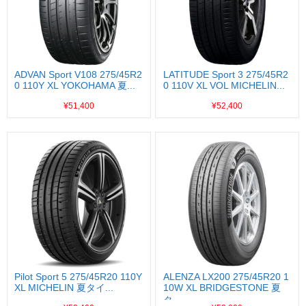
ADVAN Sport V108 275/45R2
LATITUDE Sport 3 275/45R2
0 110Y XL YOKOHAMA 夏...
0 110V XL VOL MICHELIN...
¥51,400
¥52,400
Pilot Sport 5 275/45R20 110Y
ALENZA LX200 275/45R20 1
XL MICHELIN 夏タイ...
10W XL BRIDGESTONE 夏
タ...