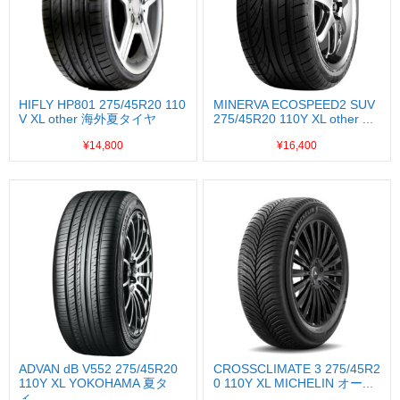
HIFLY HP801 275/45R20 110
MINERVA ECOSPEED2 SUV
V XL other 海外夏タイヤ
275/45R20 110Y XL other ...
¥14,800
¥16,400
ADVAN dB V552 275/45R20
CROSSCLIMATE 3 275/45R2
110Y XL YOKOHAMA 夏タ
0 110Y XL MICHELIN オー...
イ...