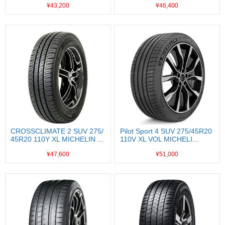
¥43,200
¥46,400
CROSSCLIMATE 2 SUV 275/
Pilot Sport 4 SUV 275/45R20
45R20 110Y XL MICHELIN ...
110V XL VOL MICHELI...
¥47,600
¥51,000