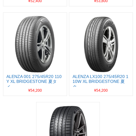
¥52,400
¥53,800
ALENZA 001 275/45R20 110
ALENZA LX100 275/45R20 1
Y XL BRIDGESTONE 夏タ
10W XL BRIDGESTONE 夏
イ...
タ...
¥54,200
¥54,200