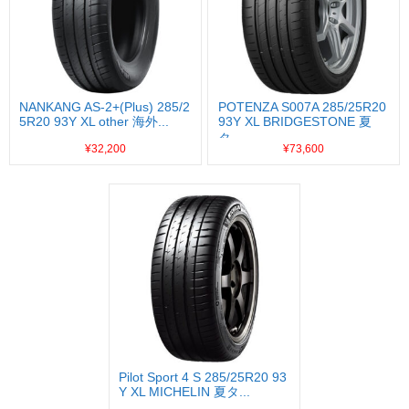
NANKANG AS-2+(Plus) 285/2
POTENZA S007A 285/25R20
5R20 93Y XL other 海外...
93Y XL BRIDGESTONE 夏
タ...
¥32,200
¥73,600
Pilot Sport 4 S 285/25R20 93
Y XL MICHELIN 夏タ...