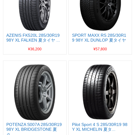
AZENIS FK520L 285/30R19
SPORT MAXX RS 285/30R1
98Y XL FALKEN 夏タイヤ ...
9 98Y XL DUNLOP 夏タイヤ
...
¥36,200
¥57,800
POTENZA S007A 285/30R19
Pilot Sport 4 S 285/30R19 98
98Y XL BRIDGESTONE 夏
Y XL MICHELIN 夏タ...
タ...