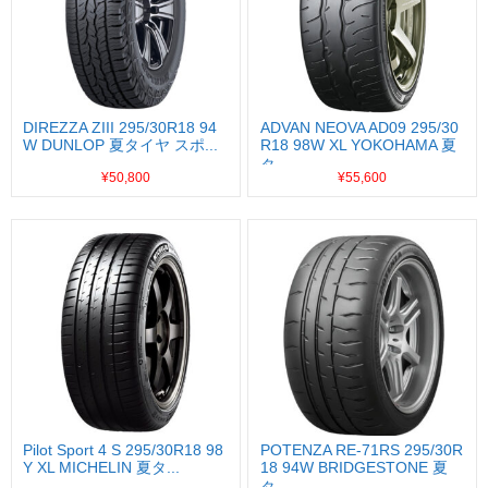
DIREZZA ZIII 295/30R18 94
ADVAN NEOVA AD09 295/30
W DUNLOP 夏タイヤ スポ...
R18 98W XL YOKOHAMA 夏
タ...
¥50,800
¥55,600
Pilot Sport 4 S 295/30R18 98
POTENZA RE-71RS 295/30R
Y XL MICHELIN 夏タ...
18 94W BRIDGESTONE 夏
タ...