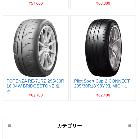
¥57,000
¥60,000
POTENZA RE-71RZ 295/30R
Pilot Sport Cup 2 CONNECT
18 94W BRIDGESTONE 夏
295/30R18 98Y XL MICH...
タ...
¥61,700
¥62,400
カテゴリー