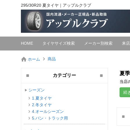
295/30R20 夏タイヤ｜アップルクラブ
HOME
タイヤサイズ検索
メーカー別検索
来店
商品
ホーム
夏季
カテゴリー
当店の
シーズン
続
1.夏タイヤ
2.冬タイヤ
4.オールシーズン
5.バン・トラック用