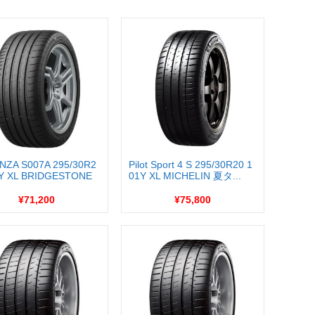
NZA S007A 295/30R2
Pilot Sport 4 S 295/30R20 1
1Y XL BRIDGESTONE
01Y XL MICHELIN 夏タ...
¥71,200
¥75,800