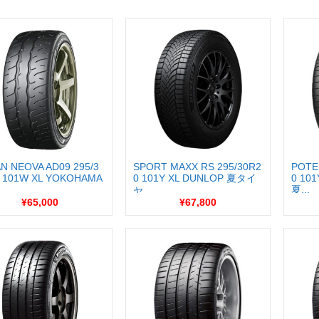
N NEOVA AD09 295/3
SPORT MAXX RS 295/30R2
POTE
 101W XL YOKOHAMA
0 101Y XL DUNLOP 夏タイ
0 10
夏...
ヤ...
¥65,000
¥67,800