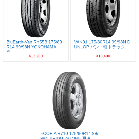
BluEarth-Van RY55B 175/80
VAN01 175/80R14 99/98N D
R14 99/98N YOKOHAMA
UNLOP バン・軽トラック...
夏...
¥13,200
¥13,400
ECOPIA R710 175/80R14 99/
98N BRIDGESTONE 夏タ