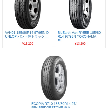
VAN01 185/80R14 97/95N D
BluEarth-Van RY55B 185/80
UNLOP バン・軽トラック...
R14 97/95N YOKOHAMA
夏...
¥13,200
¥13,200
ECOPIA R710 185/80R14 97/
95N BRIDGESTONE 夏タ