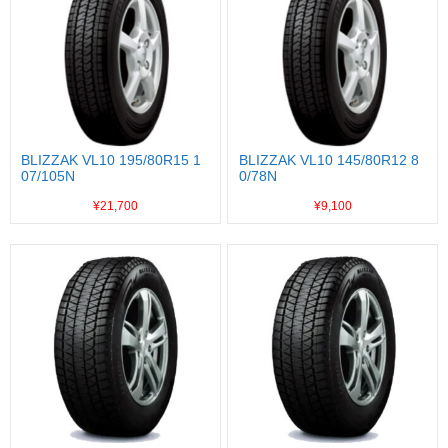
BLIZZAK VL10 195/80R15 1
BLIZZAK VL10 145/80R12 8
07/105N
0/78N
¥21,700
¥9,100