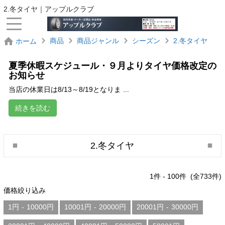
2.冬タイヤ｜アップルクラブ
商品
商品ジャンル
シーズン
2.冬タイヤ
ホーム
夏季休暇スケジュール・９月よりタイヤ価格改定の
お知らせ
当店の休業日は8/13～8/19となりま ...
続きを読む
2.冬タイヤ
1
件 -
100
件 (全
733
件)
価格絞り込み
1円
-
10000円
10001円
-
20000円
20001円
-
30000円