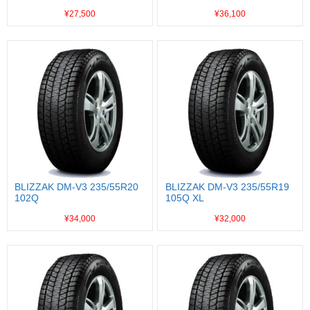
¥27,500
¥36,100
BLIZZAK DM-V3 235/55R20
BLIZZAK DM-V3 235/55R19
102Q
105Q XL
¥34,000
¥32,000