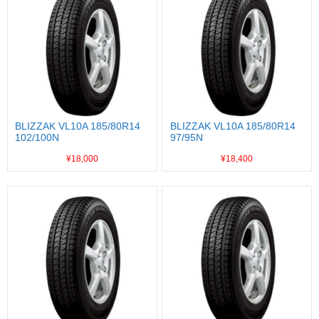
BLIZZAK VL10A 185/80R14
BLIZZAK VL10A 185/80R14
102/100N
97/95N
¥18,000
¥18,400