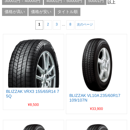
30001円
-
40000円
40001円
-
50000円
50001円
以上
価格が高い
価格が安い
タイトル順
1
2
3
…
8
次のページ
BLIZZAK VRX3 155/65R14 7
BLIZZAK VL10A 235/60R17
5Q
109/107N
¥8,500
¥33,900