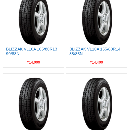
BLIZZAK VL10A 165/80R13
BLIZZAK VL10A 155/80R14
90/88N
88/86N
¥14,000
¥14,400