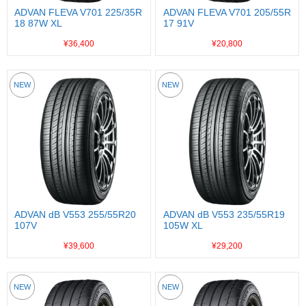
ADVAN FLEVA V701 225/35R
ADVAN FLEVA V701 205/55R
18 87W XL
17 91V
¥36,400
¥20,800
NEW
NEW
ADVAN dB V553 255/55R20
ADVAN dB V553 235/55R19
107V
105W XL
¥39,600
¥29,200
NEW
NEW