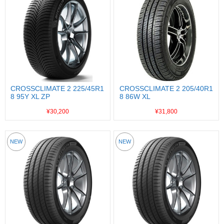
CROSSCLIMATE 2 225/45R1
CROSSCLIMATE 2 205/40R1
8 95Y XL ZP
8 86W XL
¥30,200
¥31,800
NEW
NEW