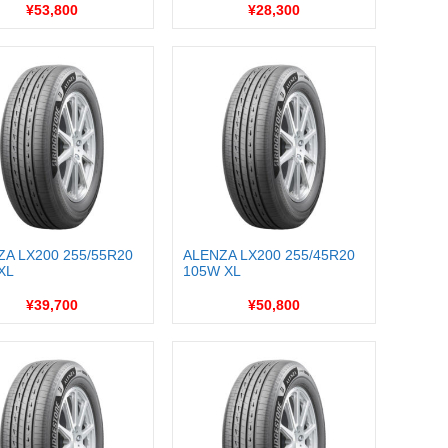
¥53,800
¥28,300
ZA LX200 255/55R20
ALENZA LX200 255/45R20
XL
105W XL
¥39,700
¥50,800