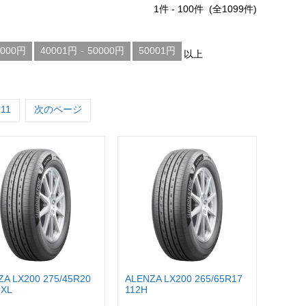
1
件 -
100
件 (全
1099
件)
0000円
40001円
-
50000円
50001円
以上
11
次のページ
ZA LX200 275/45R20
ALENZA LX200 265/65R17
 XL
112H