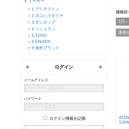
メーカー
1.ブリヂストン
価格絞
2.ヨコハマタイヤ
1円
-
3.ダンロップ
4.ミシュラン
価格
5.TOYO
6.FALKEN
9.海外ブランド
ログイン
メールアドレス:
パスワード:
ALEN
ログイン情報を記憶
116W