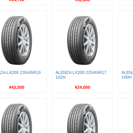
ZA LX200 235/45R19
ALENZA LX200 225/65R17
ALEN
102H
100H
¥43,500
¥24,000