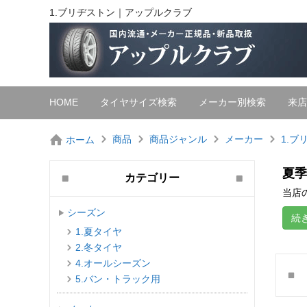
1.ブリヂストン｜アップルクラブ
HOME
タイヤサイズ検索
メーカー別検索
来店
商品
商品ジャンル
メーカー
1.ブ
ホーム
夏季
カテゴリー
当店の
シーズン
続
1.夏タイヤ
2.冬タイヤ
4.オールシーズン
5.バン・トラック用