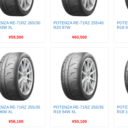
NZA RE-71RZ 265/30
POTENZA RE-71RZ 255/40
POTE
93W XL
R20 97W
R18 
¥59,500
¥60,500
NZA RE-71RZ 255/35
POTENZA RE-71RZ 255/35
POTE
96W XL
R18 94W XL
R18 
¥56,100
¥50,100