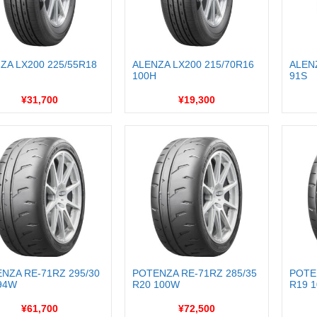
ZA LX200 225/55R18
ALENZA LX200 215/70R16
ALEN
100H
91S
¥31,700
¥19,300
NZA RE-71RZ 295/30
POTENZA RE-71RZ 285/35
POTE
94W
R20 100W
R19 
¥61,700
¥72,500