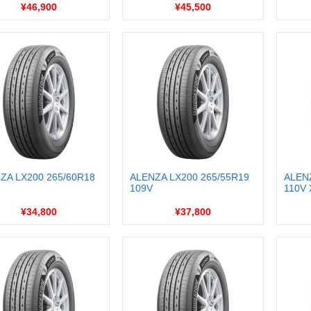
¥46,900
¥45,500
ZA LX200 265/60R18
ALENZA LX200 265/55R19
ALEN
109V
110V 
¥34,800
¥37,800