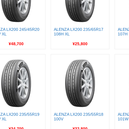
ZA LX200 245/45R20
ALENZA LX200 235/65R17
ALEN
 XL
108H XL
107H
¥48,700
¥25,800
ZA LX200 235/55R19
ALENZA LX200 235/55R18
ALEN
 XL
100V
101W
¥34,700
¥32,800