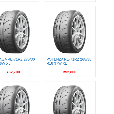
NZA RE-71RZ 275/30
POTENZA RE-71RZ 265/35
96W XL
R18 97W XL
¥62,700
¥52,800