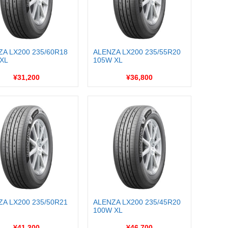
ZA LX200 235/60R18
ALENZA LX200 235/55R20
 XL
105W XL
¥31,200
¥36,800
ZA LX200 235/50R21
ALENZA LX200 235/45R20
100W XL
¥41,300
¥46,700