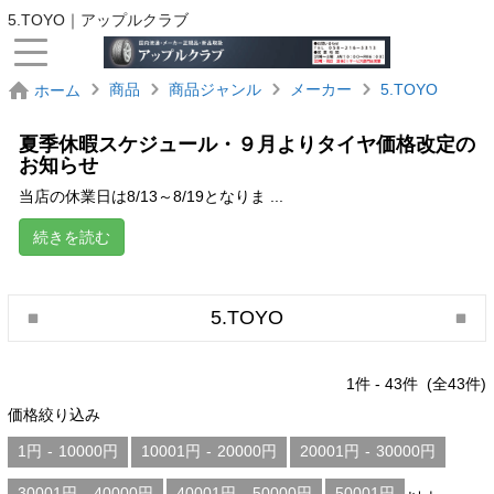
5.TOYO｜アップルクラブ
商品
商品ジャンル
メーカー
5.TOYO
ホーム
夏季休暇スケジュール・９月よりタイヤ価格改定の
お知らせ
当店の休業日は8/13～8/19となりま ...
続きを読む
5.TOYO
1
件 -
43
件 (全
43
件)
価格絞り込み
1円
-
10000円
10001円
-
20000円
20001円
-
30000円
30001円
-
40000円
40001円
-
50000円
50001円