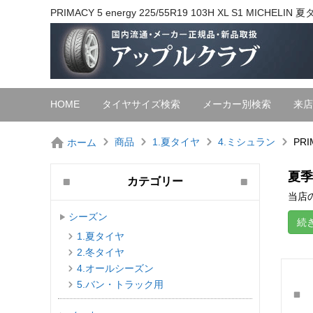
PRIMACY 5 energy 225/55R19 103H XL S1 MI
HOME
タイヤサイズ検索
メーカー別検索
来店
商品
1.夏タイヤ
4.ミシュラン
PRI
ホーム
夏季
カテゴリー
当店の
シーズン
続
1.夏タイヤ
2.冬タイヤ
4.オールシーズン
5.バン・トラック用