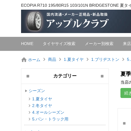
ECOPIA R710 195/80R15 103/101N BRIDGEST
HOME
タイヤサイズ検索
メーカー別検索
来店
商品
1.夏タイヤ
1.ブリヂストン
5
ホーム
夏季
カテゴリー
当店の
シーズン
続
1.夏タイヤ
2.冬タイヤ
4.オールシーズン
5.バン・トラック用